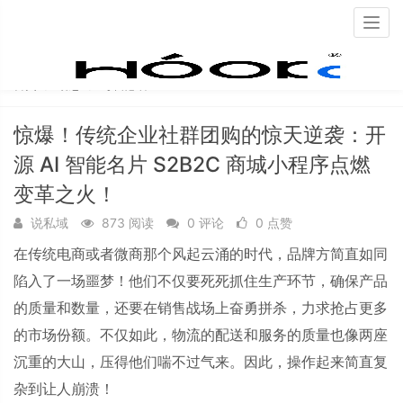
Togg
navig
首页
动态
每日必看
惊爆！传统企业社群团购的惊天逆袭：开
源 AI 智能名片 S2B2C 商城小程序点燃
变革之火！
说私域
873 阅读
0 评论
0 点赞
在传统电商或者微商那个风起云涌的时代，品牌方简直如同
陷入了一场噩梦！他们不仅要死死抓住生产环节，确保产品
的质量和数量，还要在销售战场上奋勇拼杀，力求抢占更多
的市场份额。不仅如此，物流的配送和服务的质量也像两座
沉重的大山，压得他们喘不过气来。因此，操作起来简直复
杂到让人崩溃！