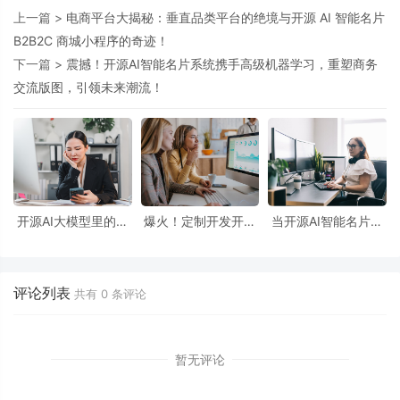
上一篇 >
电商平台大揭秘：垂直品类平台的绝境与开源 AI 智能名片
B2B2C 商城小程序的奇迹！
下一篇 >
震撼！开源AI智能名片系统携手高级机器学习，重塑商务
交流版图，引领未来潮流！
开源AI大模型里的需
爆火！定制开发开源
当开源AI智能名片遇
求密码：一个技术创
AI 智能名片 S2B2C
上S2B2C商城：一场
业者与智能名片
商城小程序源码背后
由运营数据驱动的产
S2B2C商城源码的破
竟藏着这些秘密
品革命
局之旅
评论列表
共有
0
条评论
暂无评论