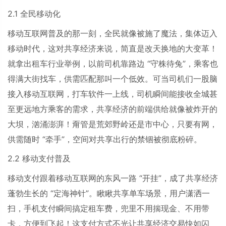
2.1
全民移动化
移动互联网普及的那一刻，全民就像被施了魔法，集体迈入
移动时代，这对共享经济来说，简直是改天换地的大变革！
就拿出租车行业举例，以前司机靠路边
“
守株待兔
”
，乘客也
得满大街找车，供需匹配那叫一个低效。可当司机们一股脑
接入移动互联网，打车软件一上线，司机瞬间能接收全城甚
至更远地方乘客的需求，共享经济的前端供给就像被炸开的
大坝，汹涌澎湃！甭管是荒郊野岭还是市中心，只要有网，
供需随时
“
牵手
”
，空间对共享出行的禁锢被彻底粉碎。
2.2
移动支付普及
移动支付跟着移动互联网的东风一路
“
开挂
”
，成了共享经济
蓬勃生长的
“
定海神针
”
。瞅瞅共享单车场景，用户潇洒一
扫，手机支付瞬间搞定租车费，兜里不用揣现金、不用带
卡，方便到飞起！这支付方式不光让共享经济交易快如闪