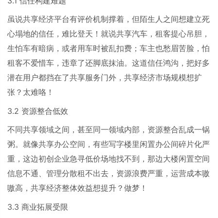
3.1
信任构建难题
虽说共享经济平台有评价机制撑着，但陌生人之间想建立死
心塌地的信任，难比登天！就说共享汽车，租客提心吊胆，
生怕车有暗病，或者用车时被乱扣费；车主也愁眉苦脸，怕
租客不爱惜车，违章了还脚底抹油。这道信任鸿沟，把好多
潜在用户都挡在了共享服务门外，共享经济市场规模想扩
张？太难咯！
3.2
资源整合低效
不同共享领域之间，甚至同一领域内部，资源整合乱成一锅
粥。就像共享办公空间，有些写字楼里闲置办公间碎片化严
重，这边初创企业急寻低价场地找不到，那边大楼闲置空间
信息不通、管理分散租不出去，资源浪费严重，运营成本嗷
嗷高，共享经济整体效益想提升？做梦！
3.3
商业拓展受限