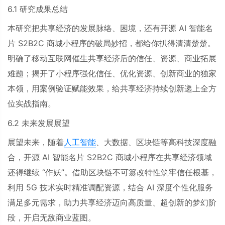
6.1
研究成果总结
本研究把共享经济的发展脉络、困境，还有开源
AI
智能名
片
S2B2C
商城小程序的破局妙招，都给你扒得清清楚楚。
明确了移动互联网催生共享经济后的信任、资源、商业拓展
难题；揭开了小程序强化信任、优化资源、创新商业的独家
本领，用案例验证赋能效果，给共享经济持续创新递上全方
位实战指南。
6.2
未来发展展望
展望未来，随着
人工智能
、大数据、区块链等高科技深度融
合，开源
AI
智能名片
S2B2C
商城小程序在共享经济领域
还得继续
“
作妖
”
。借助区块链不可篡改特性筑牢信任根基，
利用
5G
技术实时精准调配资源，结合
AI
深度个性化服务
满足多元需求，助力共享经济迈向高质量、超创新的梦幻阶
段，开启无敌商业蓝图。