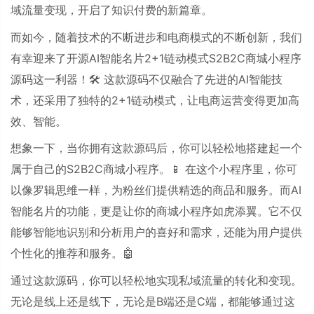
域流量变现，开启了知识付费的新篇章。
而如今，随着技术的不断进步和电商模式的不断创新，我们
有幸迎来了开源
AI
智能名片
2+1
链动模式
S2B2C
商城小程序
源码这一利器！🛠
️
这款源码不仅融合了先进的
AI
智能技
术，还采用了独特的
2+1
链动模式，让电商运营变得更加高
效、智能。
想象一下，当你拥有这款源码后，你可以轻松地搭建起一个
属于自己的
S2B2C
商城小程序。📱
在这个小程序里，你可
以像罗辑思维一样，为粉丝们提供精选的商品和服务。而
AI
智能名片的功能，更是让你的商城小程序如虎添翼。它不仅
能够智能地识别和分析用户的喜好和需求，还能为用户提供
个性化的推荐和服务。🤖
通过这款源码，你可以轻松地实现私域流量的转化和变现。
无论是线上还是线下，无论是
B
端还是
C
端，都能够通过这