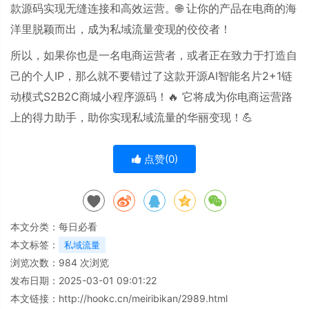
款源码实现无缝连接和高效运营。🌐
让你的产品在电商的海
洋里脱颖而出，成为私域流量变现的佼佼者！
所以，如果你也是一名电商运营者，或者正在致力于打造自
己的个人
IP
，那么就不要错过了这款开源
AI
智能名片
2+1
链
动模式
S2B2C
商城小程序源码！🔥
它将成为你电商运营路
上的得力助手，助你实现私域流量的华丽变现！💪
点赞(
0
)
本文分类：
每日必看
本文标签：
私域流量
浏览次数：
984
次浏览
发布日期：2025-03-01 09:01:22
本文链接：
http://hookc.cn/meiribikan/2989.html