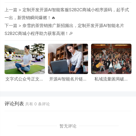
上一篇 >
定制开发开源AI智能客服S2B2C商城小程序源码，起手式
一出，新营销瞬间爆燃！🔥
下一篇 >
奈雪的茶营销推广新招频出，定制开发开源AI智能名片
S2B2C商城小程序助力获客高潮！🎉
文字式公众号正文场
开源AI智能名片链动
私域流量困局破壁
景下开源AI大模型AI
2+1模式S2B2C商城
战：开源链动2+1模
智能名片S2B2C商城
小程序：构建私域流
式如何用AI名片重构
小程序源码的私域流
量与口碑传播新范式
S2B2C生态？
量运营策略研究
评论列表
共有
0
条评论
暂无评论