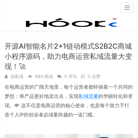
Togg
navig
首页
动态
每日必看
开源AI智能名片2+1链动模式S2B2C商城
小程序源码，助力电商运营私域流量大变
现！🚀
说私域
984 阅读
0 评论
0 点赞
在电商运营的广阔天地里，每个运营者都怀揣着一个共同的
梦想：将产品更好地卖出去，实现
私域流量
的华丽转化和变
现。💸
这不仅是电商运营的核心使命，也是每个致力于打
造个人
IP
的创业者必须要跨越的一道门槛。