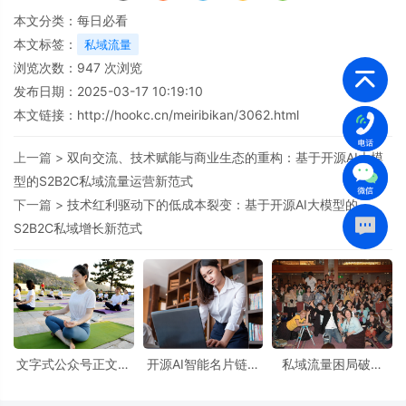
本文分类：
每日必看
本文标签：
私域流量
浏览次数：
947
次浏览
发布日期：2025-03-17 10:19:10
本文链接：
http://hookc.cn/meiribikan/3062.html
上一篇 >
双向交流、技术赋能与商业生态的重构：基于开源AI大模
型的S2B2C私域流量运营新范式
下一篇 >
技术红利驱动下的低成本裂变：基于开源AI大模型的
S2B2C私域增长新范式
文字式公众号正文场
开源AI智能名片链动
私域流量困局破壁
景下开源AI大模型AI
2+1模式S2B2C商城
战：开源链动2+1模
智能名片S2B2C商城
小程序：构建私域流
式如何用AI名片重构
小程序源码的私域流
量与口碑传播新范式
S2B2C生态？