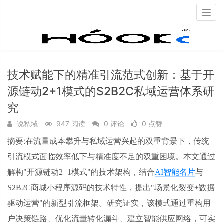
Togg
navig
首页
动态
每日必看
技术赋能下的精准引流范式创新：基于开
源链动2+1模式的S2B2C私域运营体系研
究
说私域
947 阅读
0 评论
0 点赞
摘要:
在流量成本攀升与私域运营兴起的双重背景下，传统
引流模式面临效率低下与精准度不足的双重困境。本文通过
解构
"开源链动2+1模式"的技术架构，结合
AI智能名片
与
S2B2C商城小程序源码的技术特性，提出"场景化裂变+数据
驱动运营"的新型引流框架。研究证实，该模式通过重构用
户决策链路、优化流量转化漏斗、建立智能供应网络，可实