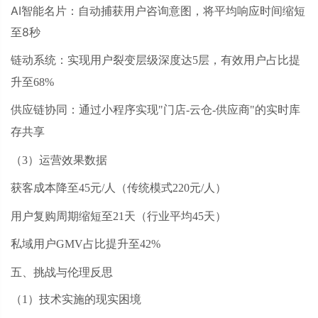
AI智能名片：自动捕获用户咨询意图，将平均响应时间缩短
至8秒
链动系统：实现用户裂变层级深度达
5层，有效用户占比提
升至68%
供应链协同：通过小程序实现
"门店-云仓-供应商"的实时库
存共享
（
3）运营效果数据
获客成本降至
45元/人（传统模式220元/人）
用户复购周期缩短至
21天（行业平均45天）
私域用户
GMV占比提升至42%
五、挑战与伦理反思
（
1）技术实施的现实困境