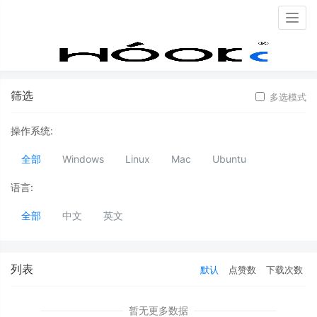
Togg
navig
工具
首页
运营
工具
筛选
多选模式
操作系统:
全部
Windows
Linux
Mac
Ubuntu
语言:
全部
中文
英文
列表
默认
点赞数
下载次数
暂无更多数据