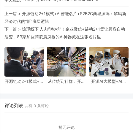
上一篇 >
开源链动2+1模式+AI智能名片+S2B2C商城源码：解码新
经济时代的“新”底层逻辑
下一篇 >
惊现线下'人肉印钞机'！企业微信+链动2+1竟让顾客自动
裂变，83家加盟商凌晨疯抢的AI神器藏在这张名片里！
开源链动2+1模式+AI
从传统到社群：开源
开源AI大模型+AI智
智能名片+S2B2C商
AI大模型AI智能名片
能名片+S2B2C商城
城小程序源码：新经
S2B2C商城小程序源
小程序源码：解码流
济形态下的技术架构
码开启商业新征程
量困局的新商业密码
与运营范式创新
评论列表
共有
0
条评论
暂无评论