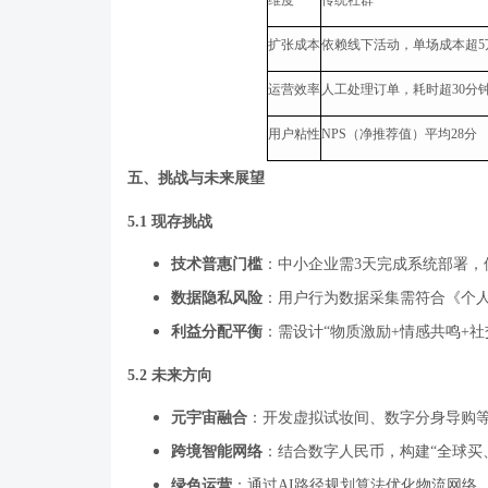
维度
传统社群
扩张成本
依赖线下活动，单场成本超
5
运营效率
人工处理订单，耗时超
30
分
用户粘性
NPS
（净推荐值）平均
28
分
五、挑战与未来展望
5.1
现存挑战
技术普惠门槛
：中小企业需
3
天完成系统部署，
数据隐私风险
：用户行为数据采集需符合《个
利益分配平衡
：需设计
“
物质激励
+
情感共鸣
+
社
5.2
未来方向
元宇宙融合
：开发虚拟试妆间、数字分身导购
跨境智能网络
：结合数字人民币，构建
“
全球买
绿色运营
：通过
AI
路径规划算法优化物流网络