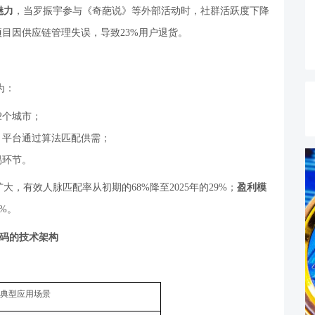
魅力
，当罗振宇参与《奇葩说》等外部活动时，社群活跃度下降
项目因供应链管理失误，导致
23%
用户退货。
为：
2
个城市；
，平台通过算法匹配供需；
易环节。
扩大，有效人脉匹配率从初期的
68%
降至
2025
年的
29%
；
盈利模
5%
。
码的技术架构
典型应用场景