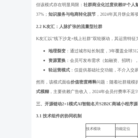
但该模式存在明显局限：
社群商业化过度依赖
IP
个人
37%
；
知识服务与电商转化脱节
，
2024
年其月饼众筹
2.2 K
友汇：人脉扩张的流量型社群
K
友汇以
“
线下沙龙
+
线上社群
”
双轮驱动，其运营特征
地理裂变
：通过城市站长制度，
3
年覆盖全球
31
资源置换
：会员可发布需求（如融资、招聘）
轻运营模式
：仅提供基础社交功能，不介入交
然而，该模式面临
价值密度稀释
问题：随着社群规模
式模糊
，主要依赖广告收入，
2024
年会员付费率不足
三、开源链动
2+1
模式
AI
智能名片
S2B2C
商城小程序源
3.1
技术组件的协同机制
技术模块
功能定位