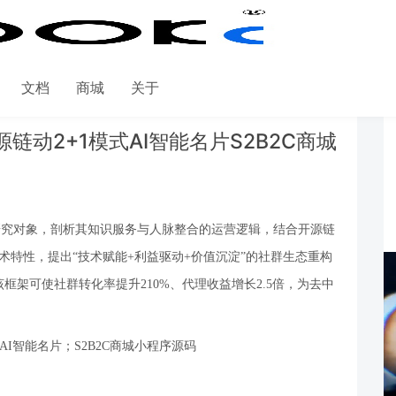
文档
商城
关于
动2+1模式AI智能名片S2B2C商城
研究对象，剖析其知识服务与人脉整合的运营逻辑，结合开源链
术特性，提出
“
技术赋能
+
利益驱动
+
价值沉淀
”
的社群生态重构
该框架可使社群转化率提升
210%
、代理收益增长
2.5
倍，为去中
AI
智能名片；
S2B2C
商城小程序源码