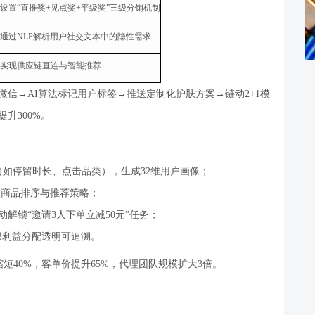
设置
“
直推奖
+
见点奖
+
平级奖
”
三级分销机制
通过
NLP
解析用户社交文本中的隐性需求
实现供应链直连与智能推荐
微信
→AI
算法标记用户标签
→
推送定制化护肤方案
→
链动
2+1
模
提升
300%
。
（如停留时长、点击品类），生成
32
维用户画像；
整商品排序与推荐策略；
动解锁
“
邀请
3
人下单立减
50
元
”
任务；
保利益分配透明可追溯。
缩短
40%
，客单价提升
65%
，代理团队规模扩大
3
倍。