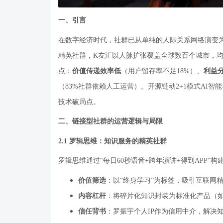
一、引言
在数字经济时代，社群已从单纯的人际关系网络演变
精英社群，
K
友汇以人脉扩张覆盖全球数百个城市，
点：
价值传递效率低
（用户留存率不足
18%
）、
利益
（
83%
社群依赖人工运营）。开源链动
2+1
模式
AI
智能
技术破局点。
二、链接型社群的运营逻辑与局限
2.1
罗辑思维：知识服务的精英社群
罗辑思维通过
“
每日
60
秒语音
+
跨年演讲
+
得到
APP”
构
价值筛选
：以
“
终身学习
”
为标签，吸引互联网
内容杠杆
：将碎片化知识封装为标准化产品（
信任背书
：罗振宇个人
IP
作为信用中介，解决