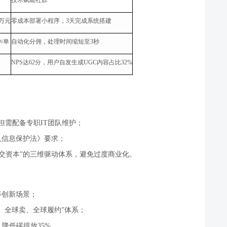
技术赋能社群
万元
零成本部署小程序，
3
天完成系统搭建
钟
/
单
自动化分佣，处理时间缩短至
3
秒
NPS
达
62
分，用户自发生成
UGC
内容占比
32%
但需配备专职
IT
团队维护；
人信息保护法》要求；
交资本
”
的三维驱动体系，避免过度商业化。
等创新场景；
、全球卖、全球履约
”
体系；
，降低碳排放
35%
。