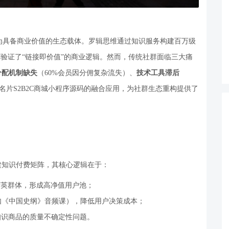
为具备商业价值的生态载体。罗辑思维通过知识服务构建百万级
均验证了
“
链接即价值
”
的商业逻辑。然而，传统社群面临三大痛
分配机制缺失
（
60%
会员因分佣复杂流失）、
技术工具滞后
名片
S2B2C
商城小程序源码的融合应用，为社群生态重构提供了
建知识付费矩阵，其核心逻辑在于：
精英群体，形成高净值用户池；
如《中国史纲》音频课），降低用户决策成本；
知识商品的质量不确定性问题。