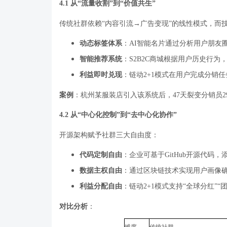
4.1
从
“
流量收割
”
到
“
价值共生
”
传统社群依赖
“
内容引流
→
广告变现
”
的线性模式，而
动态标签体系
：
AI
智能名片通过分析用户朋友
智能推荐系统
：
S2B2C
商城根据用户历史行为
利益即时兑现
：链动
2+1
模式在用户完成分销任
案例
：杭州某服装店引入该系统后，
47
天裂变分销员
2
4.2
从
“
中心化控制
”
到
“
去中心化协作
”
开源架构赋予社群三大自由度：
代码定制自由
：企业可基于
GitHub
开源代码，
数据主权自由
：通过区块链技术实现用户画像
利益分配自由
：链动
2+1
模式支持
“
全球分红
”“
对比分析
：