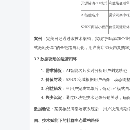
开源链动
2+1
模式
利益裂变引擎
AI
智能名片
需求洞察中枢
S2B2C
商城小程序
价值沉淀载体
案例
：完美日记通过该技术架构，实现
“
扫码添加企业
式激励分享
”
的全链路自动化，用户离店
30
天内复购率
3.2
数据驱动的运营闭环
需求捕捉
：
AI
智能名片实时分析用户浏览轨迹
价值封装
：
S2B2C
商城根据用户画像，动态调
利益触发
：当用户完成首单后，链动
2+1
模式自
裂变沉淀
：通过区块链技术记录分销关系，确
数据验证
：某美妆品牌部署该系统后，用户决策周期
四、技术赋能下的社群生态重构路径