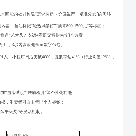
技术赋能的社群构建
“
需求洞察
→
价值生产
→
精准分发
”
的闭环：
圈内容，自动标记
“
轻熟风偏好
”“
预算
800-1500
元
”
等标签；
，推送
“
艺术风连衣裙
+
看展穿搭指南
”
组合方案；
务后，
3
秒内发放佣金至数字钱包。
91
人，小程序日活突破
4000
，复购率达
41%
（行业均值
12%
）。
添加
“
虚拟试妆
”“
肤质检测
”
等个性化功能；
确权，消费者可自主管理个人标签；
团队平级奖
”
等灵活机制。