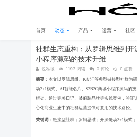
首页
动态
产品
运营
社区
首页
动态
每日必看
社群生态重构：从罗辑思维到开源链
小程序源码的技术升维
说私域
1193 阅读
0 评论
0 点赞
摘要
：本文以罗辑思维、
K
友汇等典型链接型社群为
动
2+1
模式、
AI
智能名片、
S2B2C
商城小程序源码的技
框架。通过完美日记、某服装品牌等实践案例，验证
心化商业生态中的社群运营提供可复用的技术路径。
关键词
：链接型社群；罗辑思维；开源链动
2+1
模式；