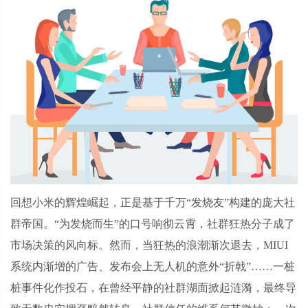
回想小米的辉煌崛起，正是基于千万
“发烧友”构建的庞大社
群帝国。“为发烧而生”的口号响彻云霄，社群狂热分子成了
市场决策的风向标。然而，当狂热的浪潮渐次退去，MIUI
系统内渐增的广告、发布会上无人机的意外“折戟”……一桩
桩事件化作投石，在曾经平静的社群湖面掀起涟漪，最终导