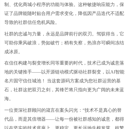
制、优化商城小程序的功能与体验。这种敏捷响应能力，保
证了品牌能随时贴合用户需求变化，降低因产品迭代不适配
导致的社群信任危机风险。
社群的忠诚与力量，永远是品牌前行的双刃。驾驭得当，它
可助你乘风破浪，势如破竹；稍有失察，热浪亦可瞬间冻结
成冰原。
在信任构建与裂变增长同等重要的时代，技术已成为诚意落
地的关键推手
——以开源链动模式驱动社群裂变，以AI智能
名片固守信任城池！ 当这套源码方案成为您社群运营的基
石，社群这把双刃之剑，其锋芒将只指向更为广阔的未来蓝
海。
一位资深社群顾问的箴言在案头闪光：
“技术不是真心的替
代品，而是其倍增器——让每一份被社群感知的诚意，都得
以在坚实的技术底座上，更稳定、更长远地生根发芽，枝繁