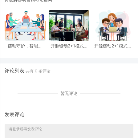
链动守护，智能闪
开源链动2+1模式AI
开源链动2+1模式AI
耀：开源链动2+1模
智能名片：S2B2C商
智能名片破局：从七
式AI智能名片S2B2C
城小程序源码如何重
日裂变到私域海的活
解决方案赋能社群信
塑电商社群生态
水自来
任
评论列表
共有
0
条评论
暂无评论
发表评论