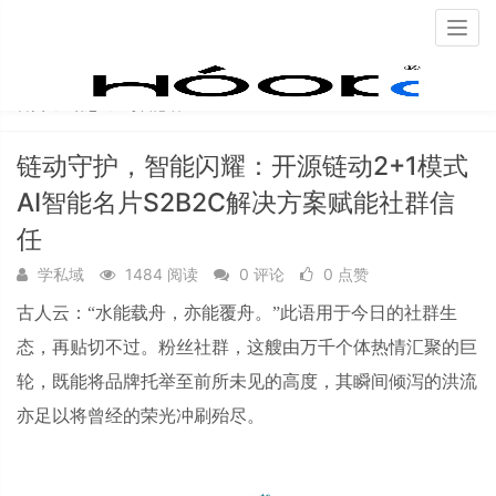
Togg
navig
首页
动态
每日必看
链动守护，智能闪耀：开源链动2+1模式
AI智能名片S2B2C解决方案赋能社群信
任
学私域
1484 阅读
0 评论
0 点赞
古人云：
“水能载舟，亦能覆舟。”此语用于今日的社群生
态，再贴切不过。粉丝社群，这艘由万千个体热情汇聚的巨
轮，既能将品牌托举至前所未见的高度，其瞬间倾泻的洪流
亦足以将曾经的荣光冲刷殆尽。