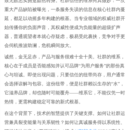
致无数忠实拥趸黯然转身。社群信任的维系何其微妙：一次
重大产品缺陷被曝光，一条服务失误的信息在核心社群内蔓
延，都足以动摇多年构建的根基。当专业领域的权威社群开
始传播你的负面声音，其权威性便成为负能量的超级扩声
器，普通观望者本就心存疑虑，极易受此裹挟，竞争对手更
会伺机推波助澜，危机瞬间放大。
诚然，金无足赤，产品与服务很难十全十美。社群的维系，
核心在于成员是否能感知并认可品牌
“为用户服务”的那份真
心与坦诚。即使出现问题，只要信任的纽带尚存，用户通常
会选择谅解与包容。这份纽带，便是社群赖以生存的“水”，
它滋养品牌，却也随时可能覆舟——维系它，不能仅凭一时
热情，更需构建稳定可靠的新式根基。
在这个背景下，技术的智慧提供了关键支撑。如何让社群运
营兼具裂变能量与关系韧性？如何让真诚服务得以系统性、