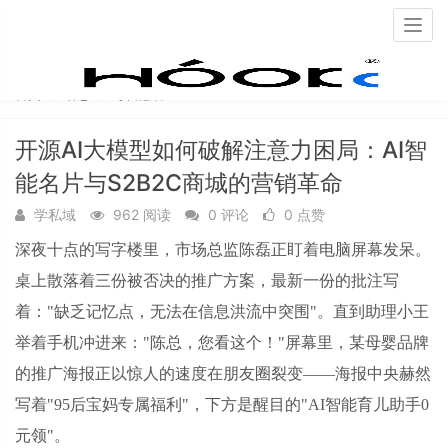
Togg
navig
首页
动态
每日必看
开源AI大模型如何破解注意力困局：AI智
能名片与S2B2C商城的营销革命
学私域
962 阅读
0 评论
0 点赞
深夜十点的写字楼里，市场总监陈磊正盯着电脑屏幕发呆。
桌上散落着三份被否决的推广方案，最新一份的批注写
着：
"缺乏记忆点，无法在信息洪流中突围"。直到助理小王
举着手机冲进来："陈总，您看这个！"屏幕里，某母婴品牌
的推广海报正以惊人的速度在朋友圈裂变——海报中央赫然
写着"95后宝妈专属福利"，下方是醒目的"AI智能育儿助手0
元领"。