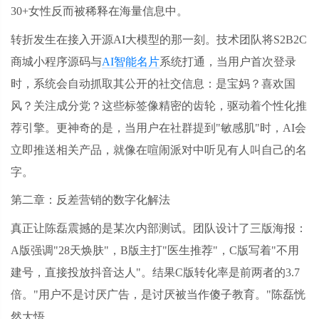
30+女性反而被稀释在海量信息中。
转折发生在接入开源
AI大模型的那一刻。技术团队将S2B2C
商城小程序源码与
AI智能名片
系统打通，当用户首次登录
时，系统会自动抓取其公开的社交信息：是宝妈？喜欢国
风？关注成分党？这些标签像精密的齿轮，驱动着个性化推
荐引擎。更神奇的是，当用户在社群提到"敏感肌"时，AI会
立即推送相关产品，就像在喧闹派对中听见有人叫自己的名
字。
第二章：反差营销的数字化解法
真正让陈磊震撼的是某次内部测试。团队设计了三版海报：
A版强调"28天焕肤"，B版主打"医生推荐"，C版写着"不用
建号，直接投放抖音达人"。结果C版转化率是前两者的3.7
倍。"用户不是讨厌广告，是讨厌被当作傻子教育。"陈磊恍
然大悟。