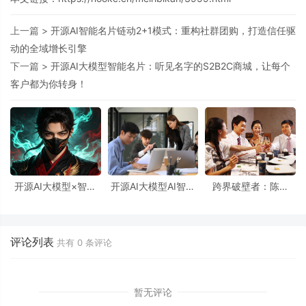
上一篇 >
开源AI智能名片链动2+1模式：重构社群团购，打造信任驱
动的全域增长引擎
下一篇 >
开源AI大模型智能名片：听见名字的S2B2C商城，让每个
客户都为你转身！
开源AI大模型×智能
开源AI大模型AI智能
跨界破壁者：陈岩
名片：用S2B2C商城
名片S2B2C商城小程
的“开源AI大模型AI智
小程序源码重塑“用户
序源码：重构社群经
能名片S2B2C商城小
即股东”时代
济的情感密码
程序源码”社群赶集记
评论列表
共有
0
条评论
暂无评论