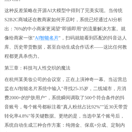
这种反差策略在开源
AI大模型中得到了完美实现。当传统
S2B2C商城还在教商家如何开店时，系统已经通过AI分析
出：76%的中小商家更渴望"即插即用"的流量解决方案。就
像给商家一张"
AI智能名片
"，扫码就能看到匹配的抖音达人
库、历史带货数据，甚至自动生成合作话术——这比任何教
程都更具杀伤力。
第三章：科技与人性交织的魔法
在杭州某美妆公司的会议室，正在上演神奇一幕。当运营总
监在
AI智能名片系统中输入"寻找25-35岁，二线城市，月消
费2000+的护肤用户"，系统瞬间调取了500个符合条件的抖
音账号，每个账号都标注着"真人粉丝占比92%""近30天带货
转化率4.8%"等关键数据。更绝的是，当选中某个账号后，
系统自动生成三种合作方案：纯佣金、保底+分成、定制内